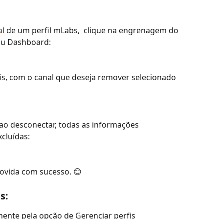
al
 de um perfil mLabs,  clique na engrenagem do 
nu Dashboard:
is, com o canal que deseja remover selecionado 
 ao desconectar, todas as informações 
xcluídas:
movida com sucesso. 😊 
s:
mente pela opção de Gerenciar perfis