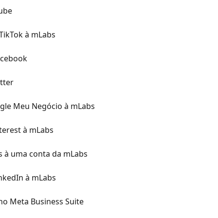
ube
TikTok à mLabs
acebook
tter
gle Meu Negócio à mLabs
terest à mLabs
s à uma conta da mLabs
nkedIn à mLabs
no Meta Business Suite